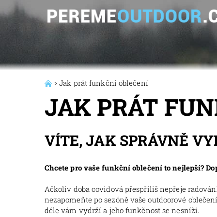
Jak prát funkční oblečení
JAK PRÁT FUN
VÍTE, JAK SPRÁVNĚ V
Chcete pro vaše funkční oblečení to nejlepší? Dop
Ačkoliv doba covidová přespříliš nepřeje radován
nezapomeňte po sezóně vaše outdoorové oblečení vy
déle vám vydrží a jeho funkčnost se nesníží.