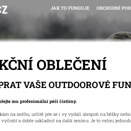
JAK TO FUNGUJE
OBCHODNÍ PO
KČNÍ OBLEČENÍ
YPRAT VAŠE OUTDOOROVÉ FUN
řejte mu profesionální péči čistírny.
kám na sněhu, určitě jste se i vy vydali alespoň na běžky neb
čistit a dobře uskladnit na další sezónu. Je to velmi jednoduc