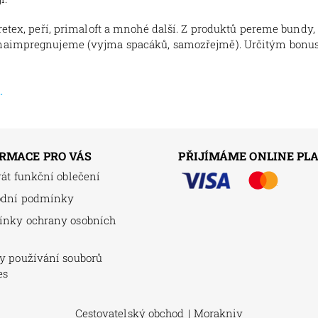
etex, peří, primaloft a mnohé další. Z produktů pereme bundy, 
naimpregnujeme (vyjma spacáků, samozřejmě). Určitým bonusem 
.
RMACE PRO VÁS
PŘIJÍMÁME ONLINE PL
rát funkční oblečení
odní podmínky
nky ochrany osobních
y používání souborů
es
Cestovatelský obchod
|
Morakniv