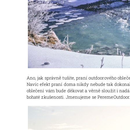
Ano, jak správně tušíte, praní outdoorového obleč
Navíc efekt praní doma nikdy nebude tak dokonalý 
oblečení vám bude děkovat a věrně sloužit i nadá
bohaté zkušenosti. Jmenujeme se PeremeOutdoor.c