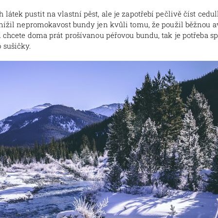
látek pustit na vlastní pěst, ale je zapotřebí pečlivě číst ced
snížil nepromokavost bundy jen kvůli tomu, že použil běžnou avi
ud chcete doma prát prošívanou péřovou bundu, tak je potřeba sp
 sušičky.