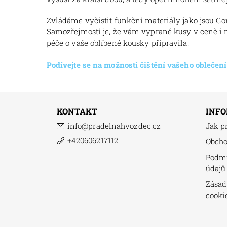
Zvládáme vyčistit funkční materiály jako jsou
Gor
Samozřejmostí je, že vám vyprané kusy v ceně i 
péče o vaše oblíbené kousky připravila.
Podívejte se na možnosti čištění vašeho oblečení
KONTAKT
INFO
info
@
pradelnahvozdec.cz
Jak p
+420606217112
Obch
Podmí
údajů
Zásad
cooki