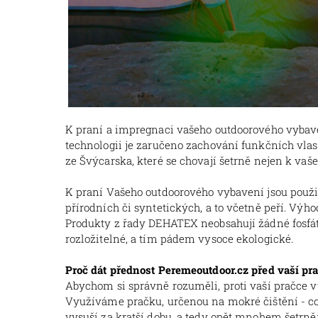
K praní a impregnaci vašeho outdoorového vybaven
technologii je zaručeno zachování funkčních vlas
ze Švýcarska, které se chovají šetrně nejen k vaš
K praní Vašeho outdoorového vybavení jsou použi
přírodních či syntetických, a to včetně peří. Výho
Produkty z řady DEHATEX neobsahují žádné fosfáty
rozložitelné, a tím pádem vysoce ekologické.
Proč dát přednost Peremeoutdoor.cz před vaší pr
Abychom si správně rozuměli, proti vaší pračce 
Využíváme pračku, určenou na mokré čištění - což
vysuší za kratší dobu, a tedy opět mnohem šetrněj