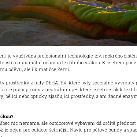
í je využívána profesionální technologie tzv. mokrého čištění
tností a maximální ochrana textilního vlákna. K ošetření použ
emu oděvu, ale i k matičce Zemi.
ty prostředky z řady DEHATEX, které byly speciálně vyvinuty 
dou je prací proces v neutrálním pH, které je šetrné jak k text
, bělící nebo opticky zjasňující prostředky, a ani žádné enzym
ačkou?
vůbec nic nemáme, ale outdoorové vybavení dá určitě přednost
 je nejen pro outdoor šetrnější. Navíc pro péřové bundy a spa
i.