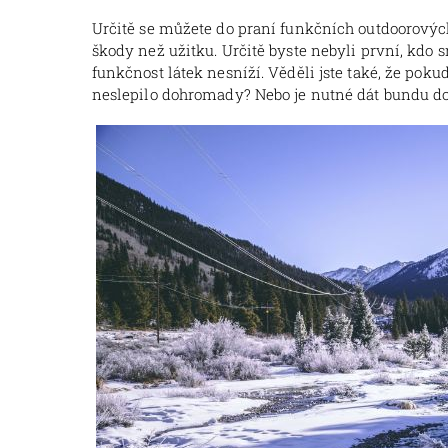
Určitě se můžete do praní funkčních outdoorových 
škody než užitku. Určitě byste nebyli první, kdo 
funkčnost látek nesníží. Věděli jste také, že pok
neslepilo dohromady? Nebo je nutné dát bundu do